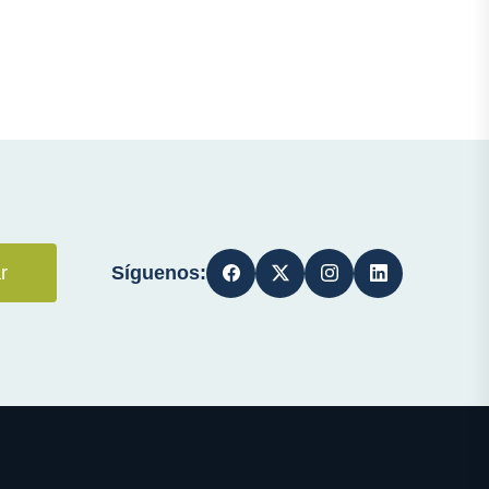
Síguenos:
r