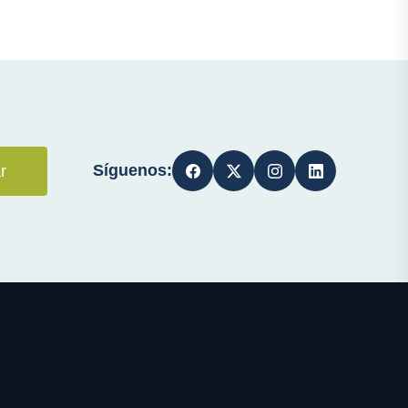
Síguenos:
r