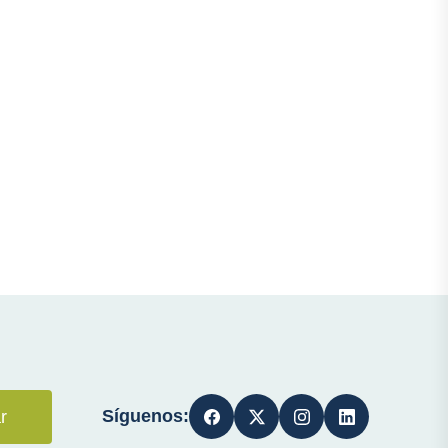
Síguenos:
r